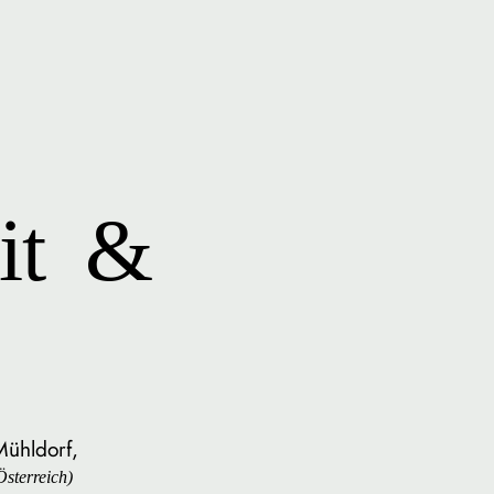
it
&
Mühldorf,
sterreich)