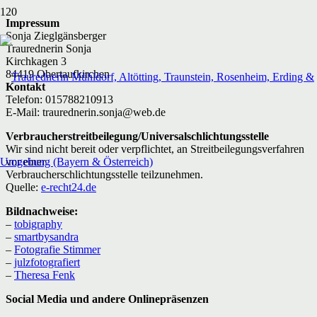
Impressum
Sonja Zieglgänsberger
Traurednerin Sonja
Kirchkagen 3
84419 Obertaufkirchen
Kontakt
Telefon: 015788210913
E-Mail: traurednerin.sonja@web.de
Verbraucherstreitbeilegung/Universalschlichtungsstelle
Wir sind nicht bereit oder verpflichtet, an Streitbeilegungsverfahren
vor einer
Verbraucherschlichtungsstelle teilzunehmen.
Quelle:
e-recht24.de
Bildnachweise:
–
tobigraphy
–
smartbysandra
–
Fotografie Stimmer
–
julzfotografiert
–
Theresa Fenk
Social Media und andere Onlinepräsenzen